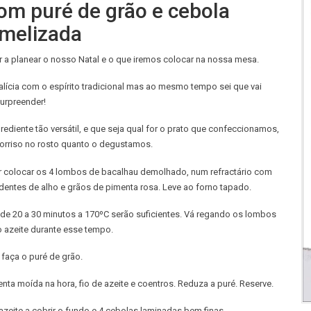
om puré de grão e cebola
melizada
a planear o nosso Natal e o que iremos colocar na nossa mesa.
alícia com o espírito tradicional mas ao mesmo tempo sei que vai
urpreender!
ediente tão versátil, e que seja qual for o prato que confeccionamos,
orriso no rosto quanto o degustamos.
r colocar os 4 lombos de bacalhau demolhado, num refractário com
dentes de alho e grãos de pimenta rosa. Leve ao forno tapado.
 de 20 a 30 minutos a 170ºC serão suficientes. Vá regando os lombos
 azeite durante esse tempo.
 faça o puré de grão.
a moída na hora, fio de azeite e coentros. Reduza a puré. Reserve.
zeite a cobrir o fundo e 4 cebolas laminadas bem finas.