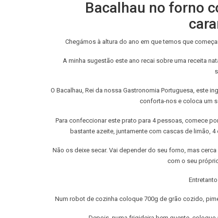
Bacalhau no forno c
cara
Chegámos à altura do ano em que temos que começar 
A minha sugestão este ano recai sobre uma receita nat
s
O Bacalhau, Rei da nossa Gastronomia Portuguesa, este ingr
conforta-nos e coloca um s
Para confeccionar este prato para 4 pessoas, comece po
bastante azeite, juntamente com cascas de limão, 4 
Não os deixe secar. Vai depender do seu forno, mas cerca
com o seu próprio
Entretanto
Num robot de cozinha coloque 700g de grão cozido, piment
Depois, numa frigideira bem quente, coloque a