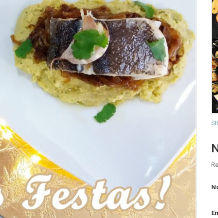
SH
N
Re
N
Em