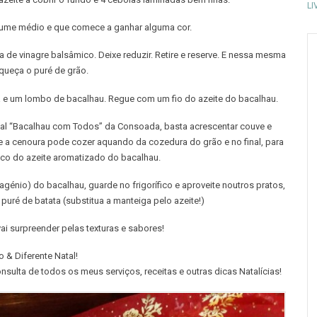
LI
 lume médio e que comece a ganhar alguma cor.
 de vinagre balsâmico. Deixe reduzir. Retire e reserve. E nessa mesma
 aqueça o puré de grão.
a e um lombo de bacalhau. Regue com um fio do azeite do bacalhau.
onal “Bacalhau com Todos” da Consoada, basta acrescentar couve e
 a cenoura pode cozer aquando da cozedura do grão e no final, para
co do azeite aromatizado do bacalhau.
lagénio) do bacalhau, guarde no frigorífico e aproveite noutros pratos,
puré de batata (substitua a manteiga pelo azeite!)
ai surpreender pelas texturas e sabores!
 & Diferente Natal!
onsulta de todos os meus serviços, receitas e outras dicas Natalícias!