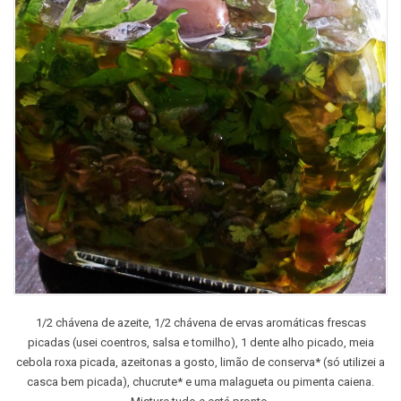
1/2 chávena de azeite, 1/2 chávena de ervas aromáticas frescas
picadas (usei coentros, salsa e tomilho), 1 dente alho picado, meia
cebola roxa picada, azeitonas a gosto, limão de conserva* (só utilizei a
casca bem picada), chucrute* e uma malagueta ou pimenta caiena.