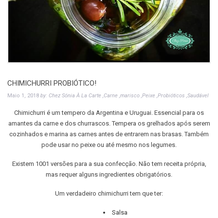
CHIMICHURRI PROBIÓTICO!
Maio 1, 2018
by: Chez Sónia
À La Carte ,Carne ,marisco ,Peixe ,Probióticos ,Saudável
Chimichurri é um tempero da Argentina e Uruguai. Essencial para os
amantes da carne e dos churrascos. Tempera os grelhados após serem
cozinhados e marina as carnes antes de entrarem nas brasas. Também
pode usar no peixe ou até mesmo nos legumes.
Existem 1001 versões para a sua confecção. Não tem receita própria,
mas requer alguns ingredientes obrigatórios.
Um verdadeiro chimichurri tem que ter:
Salsa