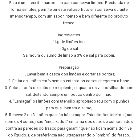
Esta é uma receita marroquina para conservar limões. Efectuada de
forma simples, permite ter este valioso fruto em conserva durante
imenso tempo, com um sabor intenso e bem diferente do produto
fresco.
Ingredientes
1kg de limões bio.
40g de sal.
Salmoura ou sumo de limão a 3% de sal para cobrir.
Preparação
1. Lavar bem a casca dos limões e cortar as pontas;
2. Fatiar os limões em ¼ sem no entanto os cortes chegarem à base.
3. Colocar os ¼ de limão no recipiente, enquanto os vai polvilhando com
sal, deitando sempre um pouco dentro do limão;
4. “Esmagar” os limões com utensílio apropriado (ou com o punho)
para que libertem o sumo;
5. Reserve 2 ou 3 limões que não irá esmagar. Estes limões inteiros (mas
com os 4 cortes) são “encaixados” em cima dos outros e comprimidos
contra as paredes do frasco para garantir que não ficam acima do nível
do líquido. E de preferência não ultrapassando o “ombro” do frasco.