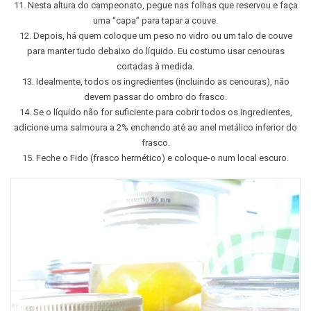
11. Nesta altura do campeonato, pegue nas folhas que reservou e faça
uma “capa” para tapar a couve.
12. Depois, há quem coloque um peso no vidro ou um talo de couve
para manter tudo debaixo do líquido. Eu costumo usar cenouras
cortadas à medida.
13. Idealmente, todos os ingredientes (incluindo as cenouras), não
devem passar do ombro do frasco.
14. Se o líquido não for suficiente para cobrir todos os ingredientes,
adicione uma salmoura a 2% enchendo até ao anel metálico inferior do
frasco.
15. Feche o Fido (frasco hermético) e coloque-o num local escuro.