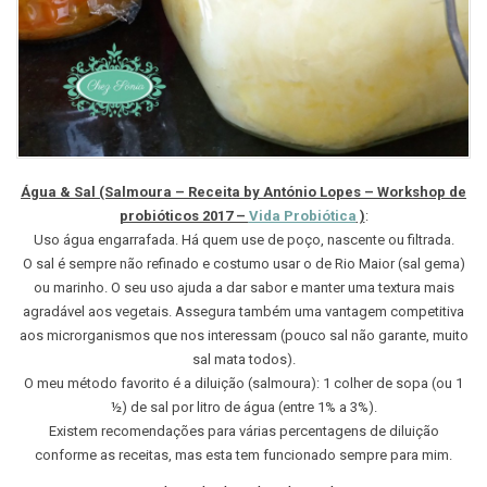
Água & Sal (Salmoura –
Receita by António Lopes – Workshop de
probióticos 2017 –
Vida Probiótica
)
:
Uso água engarrafada. Há quem use de poço, nascente ou filtrada.
O sal é sempre não refinado e costumo usar o de Rio Maior (sal gema)
ou marinho. O seu uso ajuda a dar sabor e manter uma textura mais
agradável aos vegetais. Assegura também uma vantagem competitiva
aos microrganismos que nos interessam (pouco sal não garante, muito
sal mata todos).
O meu método favorito é a diluição (salmoura): 1 colher de sopa (ou 1
½) de sal por litro de água (entre 1% a 3%).
Existem recomendações para várias percentagens de diluição
conforme as receitas, mas esta tem funcionado sempre para mim.