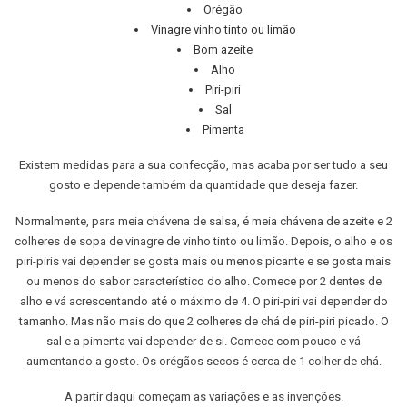
Orégão
Vinagre vinho tinto ou limão
Bom azeite
Alho
Piri-piri
Sal
Pimenta
Existem medidas para a sua confecção, mas acaba por ser tudo a seu
gosto e depende também da quantidade que deseja fazer.
Normalmente, para meia chávena de salsa, é meia chávena de azeite e 2
colheres de sopa de vinagre de vinho tinto ou limão. Depois, o alho e os
piri-piris vai depender se gosta mais ou menos picante e se gosta mais
ou menos do sabor característico do alho. Comece por 2 dentes de
alho e vá acrescentando até o máximo de 4. O piri-piri vai depender do
tamanho. Mas não mais do que 2 colheres de chá de piri-piri picado. O
sal e a pimenta vai depender de si. Comece com pouco e vá
aumentando a gosto. Os orégãos secos é cerca de 1 colher de chá.
A partir daqui começam as variações e as invenções.